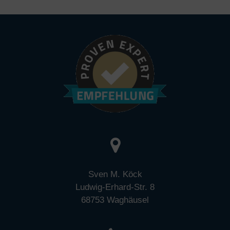
von Storch oder Edouard Carmignac.
seines Investments sehr
wahrscheinlich. Nichtsdestotrotz muss
insbesondere hier ein hohes
Augenmerk auf das eingegangene
Risiko sowie die Zinsbindungszeiten
der Darlehen gerichtet werden.
Sven M. Köck
Ludwig-Erhard-Str. 8
68753 Waghäusel