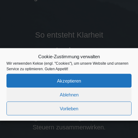
So entsteht Klarheit
Analyse
Cookie-Zustimmung verwalten
Wir verwenden Kekse (engl. "Cookies"), um unsere Website und unseren
Wir erfassen Ihre aktuelle Situation, Ihre
Service zu optimieren. Guten Appetit!
bestehenden Lösungen und Ihre Ziele.
Akzeptieren
Vernetzung
Ablehnen
Ich mache sichtbar, wie Altersvorsorge,
Vorlieben
Vermögen, Absicherung, Liquidität und
Steuern zusammenwirken.