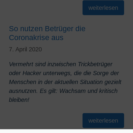
weiterlesen
So nutzen Betrüger die
Coronakrise aus
7. April 2020
Vermehrt sind inzwischen Trickbetrüger
oder Hacker unterwegs, die die Sorge der
Menschen in der aktuellen Situation gezielt
ausnutzen. Es gilt: Wachsam und kritisch
bleiben!
weiterlesen