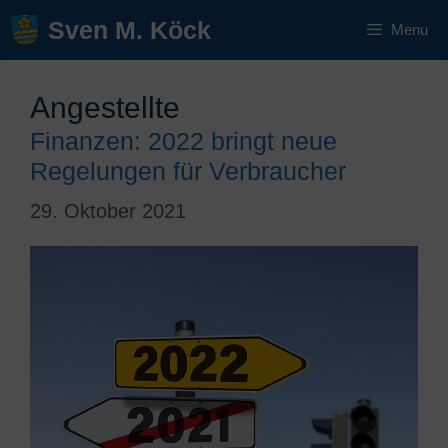
Zum
Sven M. Köck
Menu
Inhalt
springen
Angestellte
Finanzen: 2022 bringt neue
Regelungen für Verbraucher
29. Oktober 2021