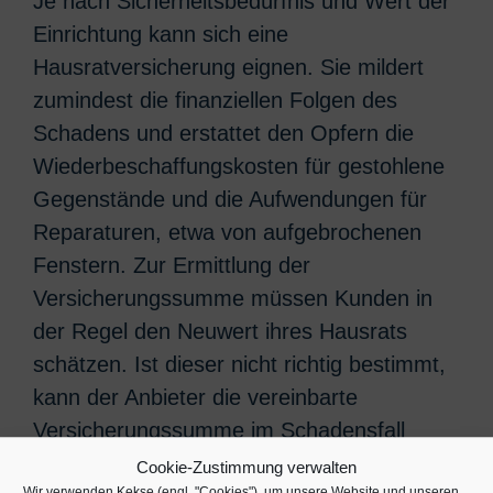
Je nach Sicherheitsbedürfnis und Wert der
Einrichtung kann sich eine
Hausratversicherung eignen. Sie mildert
zumindest die finanziellen Folgen des
Schadens und erstattet den Opfern die
Wiederbeschaffungskosten für gestohlene
Gegenstände und die Aufwendungen für
Reparaturen, etwa von aufgebrochenen
Fenstern. Zur Ermittlung der
Versicherungssumme müssen Kunden in
der Regel den Neuwert ihres Hausrats
schätzen. Ist dieser nicht richtig bestimmt,
kann der Anbieter die vereinbarte
Versicherungssumme im Schadensfall
kürzen.
Cookie-Zustimmung verwalten
Wir verwenden Kekse (engl. "Cookies"), um unsere Website und unseren