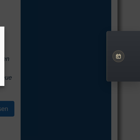
 den
neue
sen