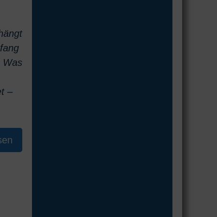
hängt
nfang
g: Was
t –
sen