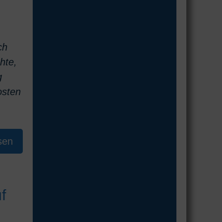
ch
hte,
g
osten
sen
f