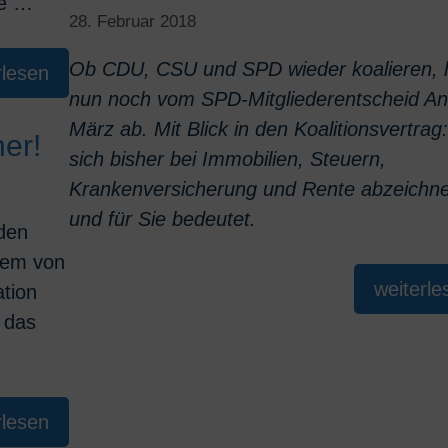
te …
28. Februar 2018
Ob CDU, CSU und SPD wieder koalieren, 
rlesen
nun noch vom SPD-Mitgliederentscheid A
März ab. Mit Blick in den Koalitionsvertra
er!
sich bisher bei Immobilien, Steuern,
Krankenversicherung und Rente abzeichne
und für Sie bedeutet.
den
llem von
weiterle
ation
 das
rlesen