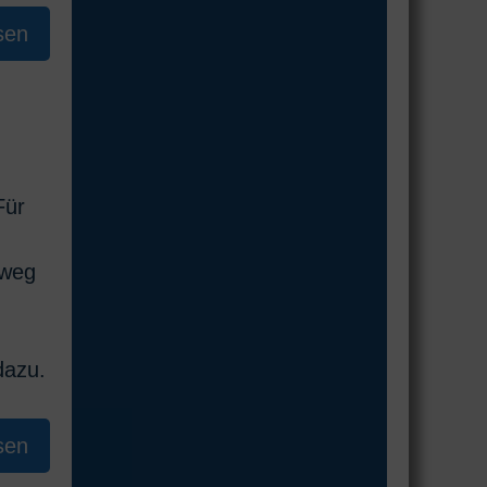
sen
Für
lweg
dazu.
sen