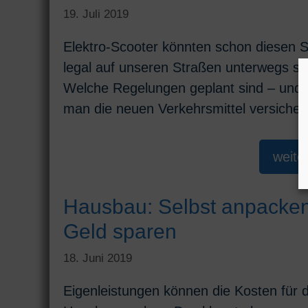
19. Juli 2019
Elektro-Scooter könnten schon diesen
legal auf unseren Straßen unterwegs se
Welche Regelungen geplant sind – und 
man die neuen Verkehrsmittel versiche
weite
Hausbau: Selbst anpacke
Geld sparen
18. Juni 2019
Eigenleistungen können die Kosten für 