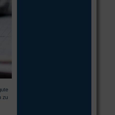
gute
n zu