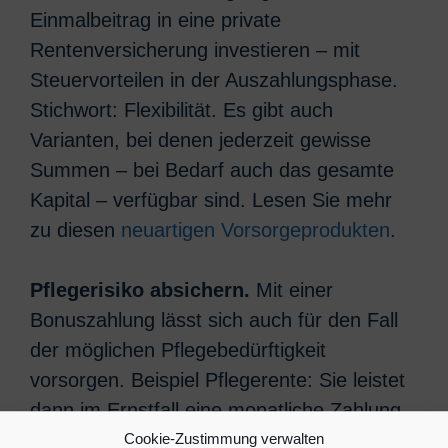
Einmalbeitrag in eine private
Rentenversicherung investieren – mit
Steuervorteilen in der Auszahlungsphase.
Stichwort: Flexibilität. Es gibt auch
Varianten, bei denen jederzeit gewisse
Summen – bei Bedarf auch das gesamte
Kapital – verfügbar sind. Lesen Sie mehr
zu diesen
neuartigen Vorsorgeprodukten
.
Pflegerisiko absichern.
Mit einer
Bonuszahlung lässt sich auch für den Fall
der möglichen Pflegebedürftigkeit
vorsorgen. Beispiel Pflegerente: Sie leistet
dann im Ernstfall eine monatliche Zahlung
in einer im Vorfeld individuell festlegbaren
Cookie-Zustimmung verwalten