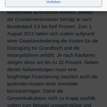
Vorlieben
Summe schnell rund zehn Prozent des
Kaufpreises ausmachen können. Bereits
die Grunderwerbssteuer beträgt je nach
Bundesland 3,5 bis fünf Prozent. Zum 1.
August 2013 haben sich zudem aufgrund
einer Gesetzesänderung die Kosten für die
Eintragung ins Grundbuch und die
Notargebühren erhöht: Je nach Kaufpreis
steigen diese um bis zu 32 Prozent. Neben
diesen Aufwendungen muss eine
langfristige Finanzierung natürlich auch die
laufenden Kosten einer Immobilie
berücksichtigen. Damit die
Gesamtkalkulation nicht zu knapp ausfällt,
sollten zum Beispiel unregelmäßige und