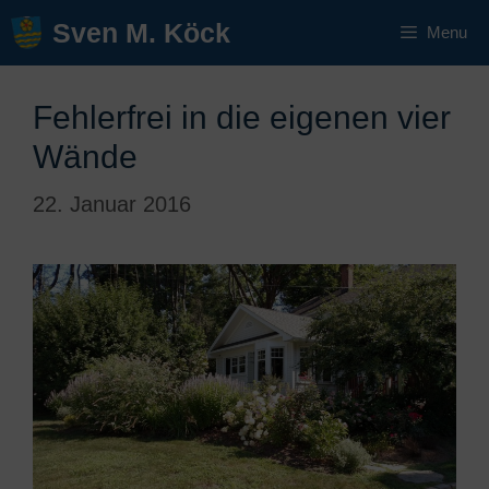
Zum
Sven M. Köck
Menu
Inhalt
springen
Fehlerfrei in die eigenen vier
Wände
22. Januar 2016