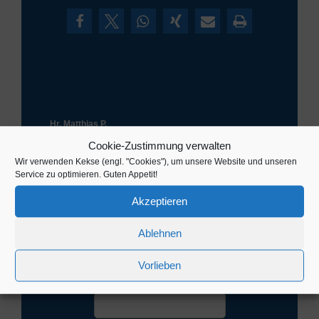
Hr. Matthias P.
Cookie-Zustimmung verwalten
Top Beratung
Wir verwenden Kekse (engl. "Cookies"), um unsere Website und unseren
Top Beratung, auf Fragen und Wünsche wurde
eingegangen. Alles zur vollsten Zufriedenheit.
Service zu optimieren. Guten Appetit!
Akzeptieren
Ablehnen
Vorlieben
Termin vereinbaren