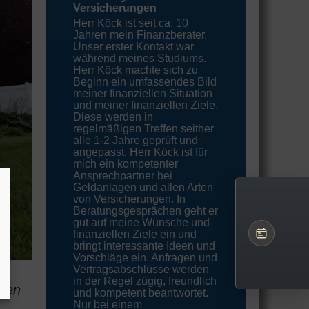
Versicherungen
Herr Köck ist seit ca. 10
Jahren mein Finanzberater.
Unser erster Kontakt war
während meines Studiums.
Herr Köck machte sich zu
Beginn ein umfassendes Bild
meiner finanziellen Situation
und meiner finanziellen Ziele.
Diese werden in
regelmäßigen Treffen seither
alle 1-2 Jahre geprüft und
angepasst. Herr Köck ist für
mich ein kompetenter
Ansprechpartner bei
Geldanlagen und allen Arten
von Versicherungen. In
Beratungsgesprächen geht er
gut auf meine Wünsche und
finanziellen Ziele ein und
bringt interessante Ideen und
Vorschläge ein. Anfragen und
Vertragsabschlüsse werden
in der Regel zügig, freundlich
 den
und kompetent beantwortet.
Nur bei einem