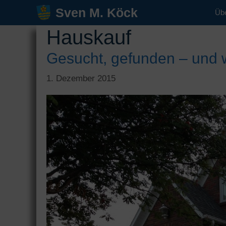
Zum
Sven M. Köck
Üb
Inhalt
Hauskauf
springen
Gesucht, gefunden – und 
1. Dezember 2015