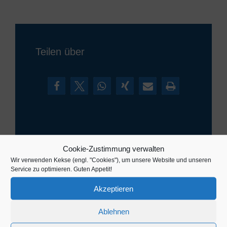
Teilen über
Cookie-Zustimmung verwalten
Hr. Philipp M.
Wir verwenden Kekse (engl. "Cookies"), um unsere Website und unseren
Service zu optimieren. Guten Appetit!
Konstruktive Produkt-Erläuterungen mit kritischer
Reflexion der Stärke und Schwächen
Akzeptieren
Im allgemeinen herrscht immer eine konstruktive
Atmosphäre, bei denen Produkte auch kritisch diskutiert
werden. Diese Offenheit gefällt mir persönlich sehr gut in
Ablehnen
einem vertrauensvollen Berater-Kunden-Verhältnis.