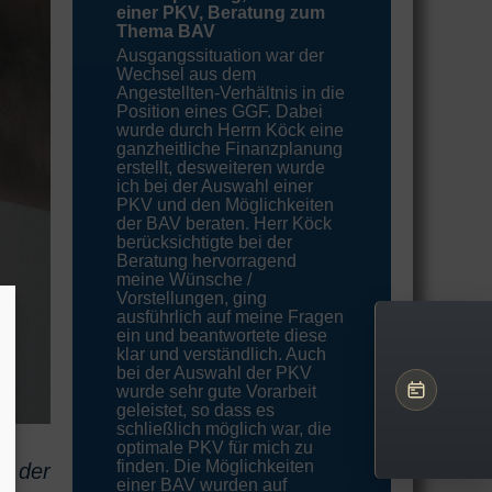
einer PKV, Beratung zum
Thema BAV
Ausgangssituation war der
Wechsel aus dem
Angestellten-Verhältnis in die
Position eines GGF. Dabei
wurde durch Herrn Köck eine
ganzheitliche Finanzplanung
erstellt, desweiteren wurde
ich bei der Auswahl einer
PKV und den Möglichkeiten
der BAV beraten. Herr Köck
berücksichtigte bei der
Beratung hervorragend
meine Wünsche /
Vorstellungen, ging
ausführlich auf meine Fragen
ein und beantwortete diese
klar und verständlich. Auch
bei der Auswahl der PKV
wurde sehr gute Vorarbeit
geleistet, so dass es
schließlich möglich war, die
optimale PKV für mich zu
finden. Die Möglichkeiten
ei der
einer BAV wurden auf