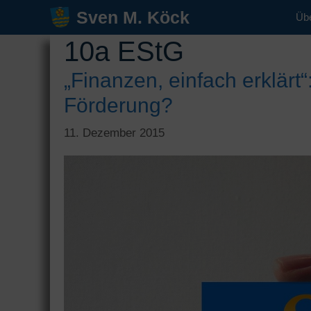
Zum
Sven M. Köck
Üb
Inhalt
10a EStG
springen
„Finanzen, einfach erklärt“
Förderung?
11. Dezember 2015